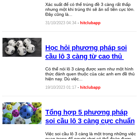
Xác suất để có thể trúng đề 3 càng rất thấp
nhưng một khi trúng thì sẽ ăn số tiền cực lớn.
Đây cũng là...
31/10/2023 04:34
-
hitclubapp
Học hỏi phương pháp soi
cầu lô 3 càng từ cao thủ
Có thể nói lô 3 càng được xem như một hình
thức đánh quen thuộc của các anh em đề thủ
hiện nay. Dù việc...
19/10/2023 01:17
-
hitclubapp
Tổng hợp 5 phương pháp
soi cầu lô 3 càng cực chuẩn
Việc soi cầu lô 3 càng là một trong những việc
quan trọng để người chơi có thể đoán được