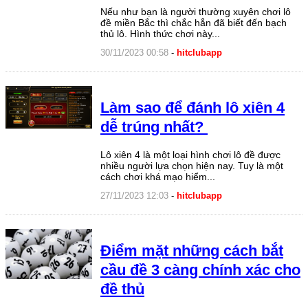
Nếu như bạn là người thường xuyên chơi lô
đề miền Bắc thì chắc hẳn đã biết đến bạch
thủ lô. Hình thức chơi này...
30/11/2023 00:58
-
hitclubapp
Làm sao để đánh lô xiên 4
dễ trúng nhất?
Lô xiên 4 là một loại hình chơi lô đề được
nhiều người lựa chọn hiện nay. Tuy là một
cách chơi khá mạo hiểm...
27/11/2023 12:03
-
hitclubapp
Điểm mặt những cách bắt
cầu đề 3 càng chính xác cho
đề thủ