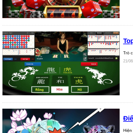
Top
Trò c
21/08
Đi
Hiện 