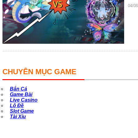
04/08
CHUYÊN MỤC GAME
Bắn Cá
Game Bài
Live Casino
Lô Đề
Slot Game
Tài Xỉu