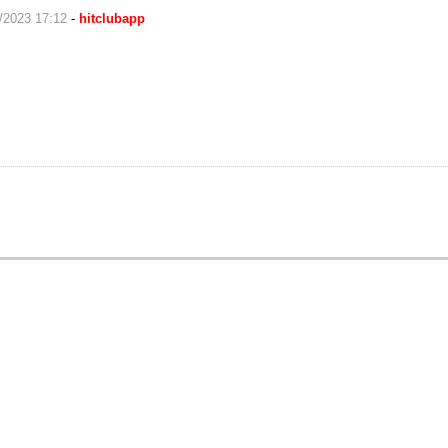
/2023 17:12
-
hitclubapp