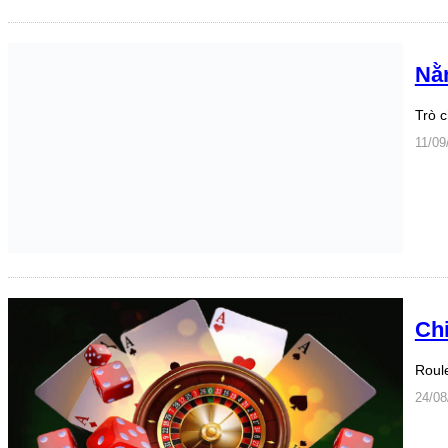
Nằ
Trò 
11/09
Chi
Roule
24/08