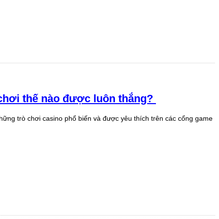
chơi thế nào được luôn thắng?
hững trò chơi casino phổ biến và được yêu thích trên các cổng game