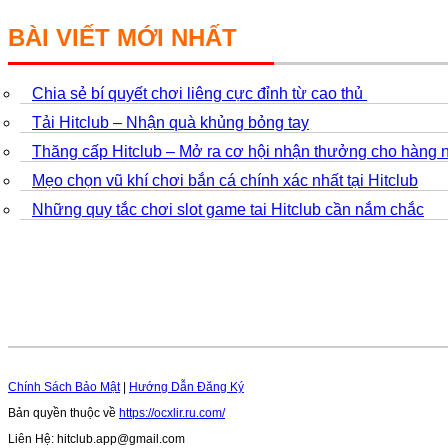
BÀI VIẾT MỚI NHẤT
Chia sẻ bí quyết chơi liêng cực đỉnh từ cao thủ
Tải Hitclub – Nhận quà khủng bỏng tay
Thăng cấp Hitclub – Mở ra cơ hội nhận thưởng cho hàng 
Mẹo chọn vũ khí chơi bắn cá chính xác nhất tại Hitclub
Những quy tắc chơi slot game tai Hitclub cần nắm chắc
Chính Sách Bảo Mật
|
Hướng Dẫn Đăng Ký
Bản quyền thuộc về
https://ocxlir.ru.com/
Liên Hệ:
hitclub.app@gmail.com