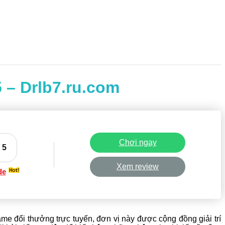
 – Drlb7.ru.com
Chơi ngay
5
Xem review
de
me đổi thưởng trực tuyến, đơn vị này được cộng đồng giải trí