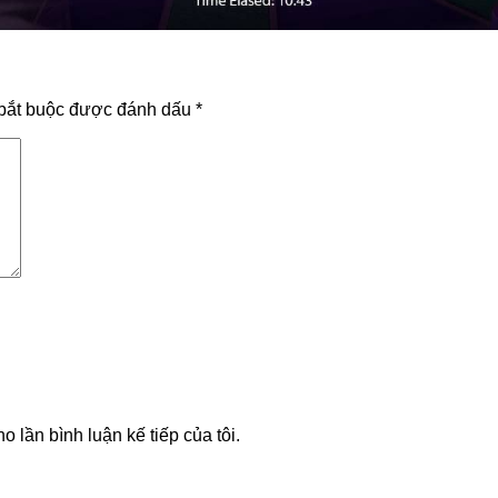
bắt buộc được đánh dấu
*
o lần bình luận kế tiếp của tôi.