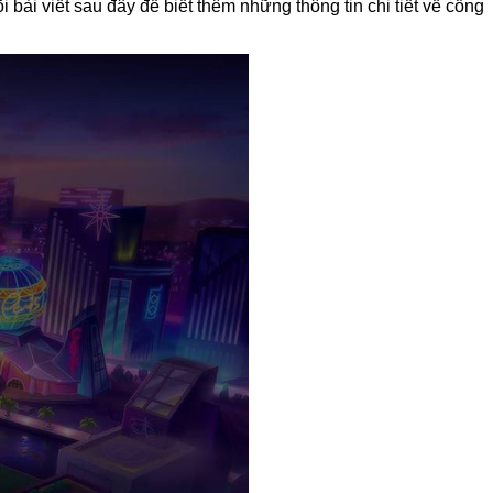
bài viết sau đây để biết thêm những thông tin chi tiết về cổng