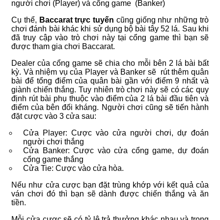
người chơi (Player) và cổng game (Banker)
Cụ thể,
Baccarat trực tuyến
cũng giống như những trò
chơi đánh bài khác khi sử dụng bộ bài tây 52 lá. Sau khi
đã truy cập vào trò chơi này tại cổng game thì bạn sẽ
được tham gia chơi Baccarat.
Dealer của cổng game sẽ chia cho mỗi bên 2 lá bài bất
kỳ. Và nhiệm vụ của Player và Banker sẽ rút thêm quân
bài để tổng điểm của quân bài gần với điểm 9 nhất và
giành chiến thắng. Tuy nhiên trò chơi này sẽ có các quy
định rút bài phụ thuộc vào điểm của 2 lá bài đầu tiên và
điểm của bên đối kháng. Người chơi cũng sẽ tiến hành
đặt cược vào 3 cửa sau:
Cửa Player: Cược vào cửa người chơi, dự đoán
người chơi thắng
Cửa Banker: Cược vào cửa cổng game, dự đoán
cổng game thắng
Cửa Tie: Cược vào cửa hòa.
Nếu như cửa cược bạn đặt trùng khớp với kết quả của
ván chơi đó thì bạn sẽ dành được chiến thắng và ăn
tiền.
Mỗi cửa cược sẽ có tỷ lệ trả thưởng khác nhau và trong