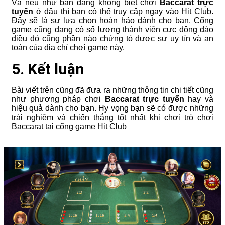
Và nếu như bạn đang không biết chơi
Baccarat trực
tuyến
ở đâu thì bạn có thể truy cập ngay vào Hit Club.
Đây sẽ là sự lựa chọn hoản hảo dành cho bạn. Cổng
game cũng đang có số lượng thành viên cực đông đảo
điều đó cũng phần nào chứng tỏ được sự uy tín và an
toàn của địa chỉ chơi game này.
5. Kết luận
Bài viết trên cũng đã đưa ra những thông tin chi tiết cũng
như phương pháp chơi
Baccarat trực tuyến
hay và
hiệu quả dành cho bạn. Hy vọng bạn sẽ có được những
trải nghiệm và chiến thắng tốt nhất khi chơi trò chơi
Baccarat tại cổng game Hit Club