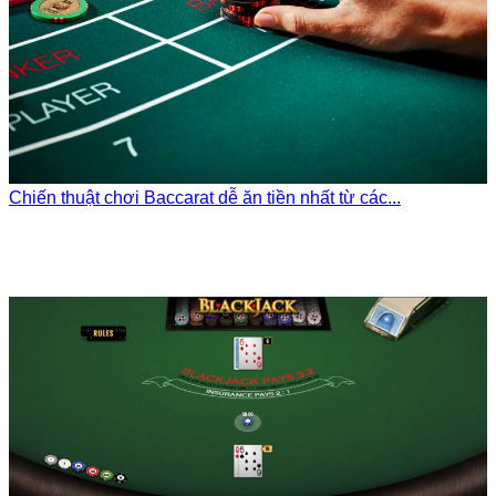
Chiến thuật chơi Baccarat dễ ăn tiền nhất từ các...