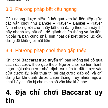
3.3. Phương pháp bắt cầu ngang
Cầu ngang được hiểu là kết quả xen kẽ liên tiếp giữa
các ván chơi như Banker – Player – Banker – Player.
Nếu như người chơi thấy kết quả đang theo cầu này thì
hãy nhanh tay bắt cầu để giành chiến thắng và ăn tiền.
Ngoài ra bạn cũng phải linh hoạt để biết được lúc cầu
dừng để không bị mất tiền
3.4. Phương pháp chơi theo gấp thếp
Khi chơi
Baccarat trực tuyến
thì bạn không thể bỏ qua
cách đặt cược theo gấp thếp. Người chơi sẽ tiến hành
chọn một cửa cược nhất định và kiên trì đặt cược vào
cửa cược ấy. Nếu thua thì sẽ đặt cược gấp đôi và chỉ
dừng lại khi dành được chiến thắng. Tuy nhiên người
chơi hãy chuẩn bị cho mình số vốn kha khá nhé
4. Địa chỉ chơi Baccarat uy
tín