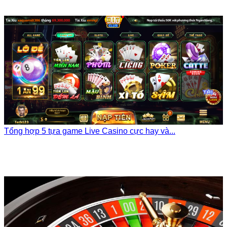
Tổng hợp 5 tựa game Live Casino cực hay và...