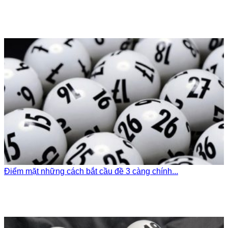
Điểm mặt những cách bắt cầu đề 3 càng chính...