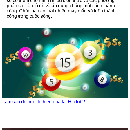
sẽ có thêm cho mình nhiều kiến thức về các phương
pháp soi cầu lô đề và áp dụng chúng một cách thành
công. Chúc bạn có thật nhiều may mắn và luôn thành
công trong cuộc sống.
Làm sao để nuôi lô hiệu quả tại Hitclub?