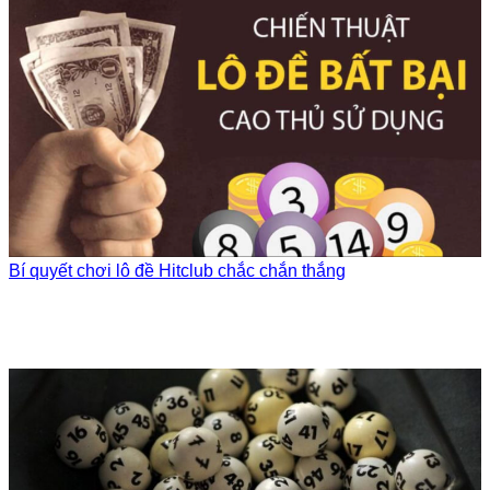
Bí quyết chơi lô đề Hitclub chắc chắn thắng