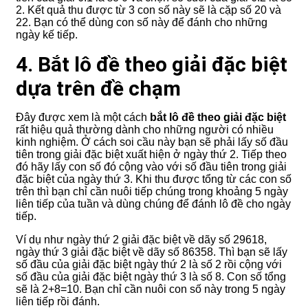
2. Kết quả thu được từ 3 con số này sẽ là cặp số 20 và
22. Bạn có thể dùng con số này để đánh cho những
ngày kế tiếp.
4. Bắt lô đề theo giải đặc biệt
dựa trên đề chạm
Đây được xem là một cách
bắt lô đề theo giải đặc biệt
rất hiệu quả thường dành cho những người có nhiều
kinh nghiệm. Ở cách soi cầu này bạn sẽ phải lấy số đầu
tiên trong giải đặc biệt xuất hiện ở ngày thứ 2. Tiếp theo
đó hãy lấy con số đó cộng vào với số đầu tiên trong giải
đặc biệt của ngày thứ 3. Khi thu được tổng từ các con số
trên thì bạn chỉ cần nuôi tiếp chúng trong khoảng 5 ngày
liên tiếp của tuần và dùng chúng để đánh lô đề cho ngày
tiếp.
Ví dụ như ngày thứ 2 giải đặc biệt về dãy số 29618,
ngày thứ 3 giải đặc biệt về dãy số 86358. Thì bạn sẽ lấy
số đầu của giải đặc biệt ngày thứ 2 là số 2 rồi cộng với
số đầu của giải đặc biệt ngày thứ 3 là số 8. Con số tổng
sẽ là 2+8=10. Bạn chỉ cần nuôi con số này trong 5 ngày
liên tiếp rồi đánh.