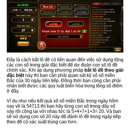
Đây là cách bắt lô đề có liên quan đến việc sử dụng tổng
các con số trong giải đặc biệt để dự đoán con số lô đề
chính xác. Khi áp dụng phương pháp
bắt lô đề theo giải
đặc biệt
này thì bạn cần phải quan sát kỹ xổ số miền
Bắc của 30 ngày liên tiếp. Đồng thời bạn cũng cần phải
nhận biết được các quy luật biến hóa trong tổng số điểm
ở đây.
Ví dụ như nếu kết quả xổ số miền Bắc trong ngày hôm
nay về là 54713 thì bạn hãy từng con số trong dãy số
này rồi cộng lại với nhau tức là 5+4+7+1+3= 20. Và bạn
sẽ sử dụng con số 20 này để đánh lô đề trong ngày tiếp
theo để có xác suất trúng cao hơn.