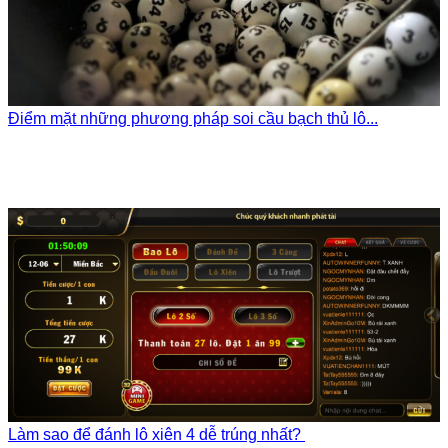
Điểm mặt những phương pháp soi cầu bạch thủ lô...
Làm sao để đánh lô xiên 4 dễ trúng nhất?