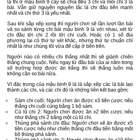
lá thì ở mậu binh 9 cây sẽ chia đều 3 chi và mỗi chi 3 lá
bài. Vẫn giữ nguyên nguyên tắc là chi đầu tiên mạnh
nhất và chi thứ 3 là yếu nhất.
Sau khi sắp xếp xong thì người chơi sẽ lần lượt lần bài
và so sánh từng chi bài mậu binh 9 lá với nhau, xét từ
chi đầu tới chi 2 rồi tới chi cuối. Hoặc có 1 số địa
phương lại có thứ tự xét khác, nhưng thứ tự chuẩn chỉ
nhất là như chúng tôi vừa để cập ở bên trên.
Người nào có nhiều chi thắng nhất thì sẽ giành chiến
thắng chung cuộc. Nếu ngay từ đầu bài của ai nằm trong
số trường hợp được ăn trắng thì sẽ thắng luôn mà
không cần so bài nữa.
Vì đặc trưng của mậu binh 9 lá là sắp xếp các lá bài tạo
thành các chi, và các chi đó là những liên kết bao gồm:
Sám chi cuối: Người chơi ăn được x3 tiền cược nếu
thắng chi cuối cùng bằng 1 bộ sám.
Cù lũ chi 2: Người chơi được ăn x2 tiền cược nếu
như thắng chi 2 bằng một cù lũ chi.
Thùng phá sảnh chi đầu: Người chơi sẽ ăn được x5
tiền cược nếu như chiến thắng chi đầu tiên bằng một
bộ thùng phá sảnh.
Thùng phá sảnh chi 2: Người chơi được ăn x10 tiền