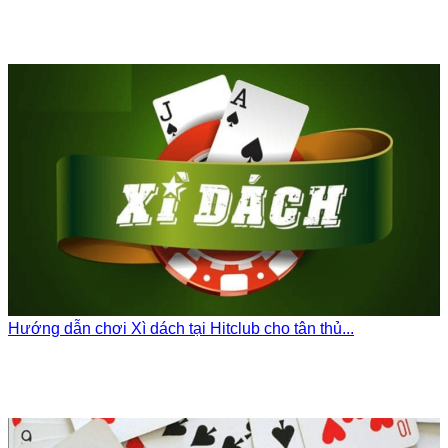
Hướng dẫn chơi Xì dách tại Hitclub cho tân thủ...