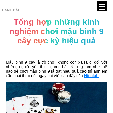
GAME BÀI
Tổng hợp những kinh
nghiệm chơi mậu binh 9
cây cực kỳ hiệu quả
Mậu binh 9 cây là trò chơi không còn xa lạ gì đối với
những người yêu thích game bài. Nhưng làm như thế
nào để chơi mậu binh 9 lá đạt hiệu quả cao thì anh em
cần phải theo dõi ngay bài viết sau đây của
Hit club
!