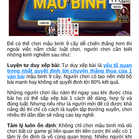
Để có thể chơi mậu binh 9 cây dễ chiến thắng hơn thì
ngoài việc nắm chắc luật chơi, người chơi cần biết
những kinh nghiệm sau như:
Luyện tư duy xếp bài:
Tư duy xếp bài là
yếu tố quan
trọng nhất quyết định tới chuyện thắng thua của 1
ván bài
mậu binh 9 cây. Người chơi có tạo nên một bộ
bài mạnh hay không sẽ quyết định tới 80% kết quả.
Những người chơi lâu năm thì ngay sau khi được chia
bài họ có thể sắp xếp bài 1 cách dễ dàng, hợp lý và
đúng luật. Nhưng nếu như là người mới để có được khả
năng đó thì chỉ có cách là luyện tập thường xuyên, chơi
nhiều thì dần dần sẽ nâng cao tay nghề.
Tâm lý luôn ổn định
: Không chỉ chơi mậu binh mà dù
chơi bất cứ game gì liên quan tới tiền cược thì việc có 1
tâm lý ổn định là vô cùng quan trọng. Nhiều người khi