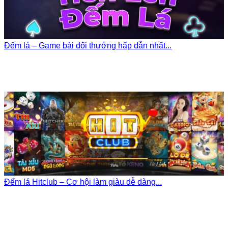
Đếm lá – Game bài đổi thưởng hấp dẫn nhất...
Đếm lá Hitclub – Cơ hội làm giàu dễ dàng...