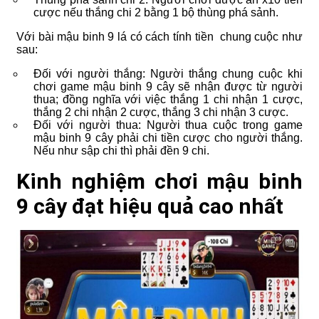
cược nếu thắng chi 2 bằng 1 bộ thùng phá sảnh.
Với bài mậu binh 9 lá có cách tính tiền chung cuộc như
sau:
Đối với người thắng: Người thắng chung cuộc khi
chơi game mậu binh 9 cây sẽ nhận được từ người
thua; đồng nghĩa với việc thắng 1 chi nhận 1 cược,
thắng 2 chi nhận 2 cược, thắng 3 chi nhận 3 cược.
Đối với người thua: Người thua cuộc trong game
mậu binh 9 cây phải chi tiền cược cho người thắng.
Nếu như sập chi thì phải đền 9 chi.
Kinh nghiệm chơi mậu binh
9 cây đạt hiệu quả cao nhất