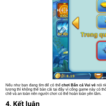
Nếu như bạn đang tìm để có thể
chơi Bắn cá Vui vẻ
nói r
lượng thì không thể bàn cãi tại đây vì cổng game này có 
chẽ và an toàn nên người chơi có thể hoàn toàn yên tâm.
4. Kết luận