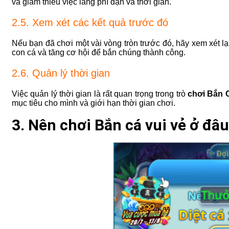
và giảm thiểu việc lãng phí đạn và thời gian.
2.5. Xem xét các kết quả trước đó
Nếu bạn đã chơi một vài vòng tròn trước đó, hãy xem xét l
con cá và tăng cơ hội để bắn chúng thành công.
2.6. Quản lý thời gian
Việc quản lý thời gian là rất quan trọng trong trò
chơi Bắn 
mục tiêu cho mình và giới hạn thời gian chơi.
3. Nên chơi Bắn cá vui vẻ ở đâ