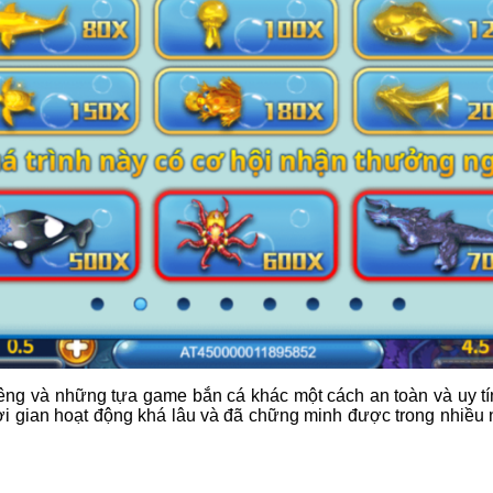
iêng và những tựa game bắn cá khác một cách an toàn và uy tí
thời gian hoạt động khá lâu và đã chững minh được trong nhiều 