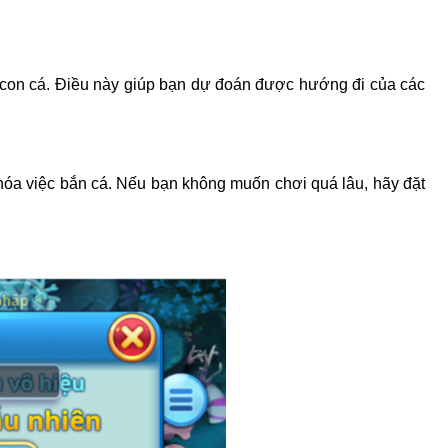
ác con cá. Điều này giúp bạn dự đoán được hướng đi của các
 hóa việc bắn cá. Nếu bạn không muốn chơi quá lâu, hãy đặt