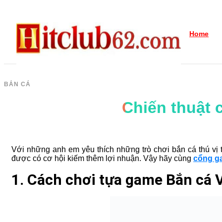
Home
BẮN CÁ
Chiến thuật 
Với những anh em yêu thích những trò chơi bắn cá thú vị th
được có cơ hội kiếm thêm lợi nhuận. Vậy hãy cùng
cổng g
1. Cách chơi tựa game Bắn cá V