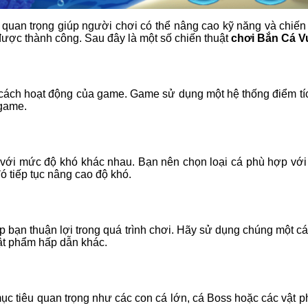
 quan trọng giúp người chơi có thể nâng cao kỹ năng và chiến t
được thành công. Sau đây là một số chiến thuật
chơi Bắn Cá V
ề cách hoạt động của game. Game sử dụng một hệ thống điểm tí
 game.
 với mức độ khó khác nhau. Bạn nên chọn loại cá phù hợp với 
ó tiếp tục nâng cao độ khó.
úp bạn thuận lợi trong quá trình chơi. Hãy sử dụng chúng một c
ật phẩm hấp dẫn khác.
mục tiêu quan trọng như các con cá lớn, cá Boss hoặc các vật ph