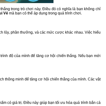
hắng trong trò chơi này. Điều đó có nghĩa là bạn không chỉ
ui Vẻ
mà bạn có thể áp dụng trong quá trình chơi.
ch lũy, phần thưởng, và các mức cược khác nhau. Việc hiểu
trình độ của mình để tăng cơ hội chiến thắng. Nếu bạn mới
ách thông minh để tăng cơ hội chiến thắng của mình. Các vật
ẩm có giá trị. Điều này giúp bạn tối ưu hóa quá trình bắn cá