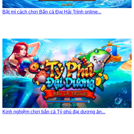
Bật mí cách chơi Bắn cá Đại Hải Trình online...
Kinh nghiệm chơi bắn cá Tỷ phú đại dương ăn...