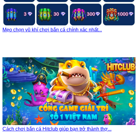
Mẹo chọn vũ khí chơi bắn cá chính xác nhất...
Cách chơi bắn cá Hitclub giúp bạn trở thành thợ...