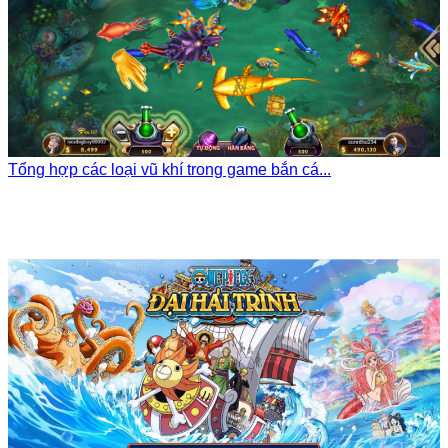
Tổng hợp các loại vũ khí trong game bắn cá...