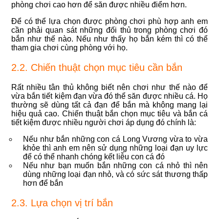
phòng chơi cao hơn để săn được nhiều điểm hơn.
Để có thể lựa chọn được phòng chơi phù hợp anh em
cần phải quan sát những đối thủ trong phòng chơi đó
bắn như thế nào. Nếu như thấy họ bắn kém thì có thể
tham gia chơi cùng phòng với họ.
2.2. Chiến thuật chọn mục tiêu cần bắn
Rất nhiều tân thủ không biết nên chơi như thế nào để
vừa bắn tiết kiệm đạn vừa đó thể săn được nhiều cá. Họ
thường sẽ dùng tất cả đạn để bắn mà không mang lại
hiệu quả cao. Chiến thuật bắn chọn mục tiêu và bắn cá
tiết kiệm được nhiều người chơi áp dụng đó chính là:
Nếu như bắn những con cá Long Vương vừa to vừa
khỏe thì anh em nên sử dụng những loại đạn uy lực
để có thể nhanh chóng kết liễu con cá đó
Nếu như bạn muốn bắn những con cá nhỏ thì nên
dùng những loại đạn nhỏ, và có sức sát thương thấp
hơn để bắn
2.3. Lựa chọn vị trí bắn