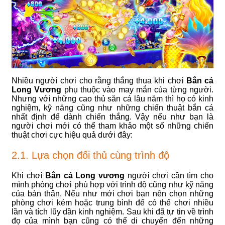
Nhiều người chơi cho rằng thắng thua khi chơi
Bắn cá
Long Vương
phụ thuộc vào may mắn của từng người.
Nhưng với những cao thủ săn cá lâu năm thì họ có kinh
nghiệm, kỹ năng cũng như những chiến thuật bắn cá
nhất định để dành chiến thắng. Vậy nếu như bạn là
người chơi mới có thể tham khảo một số những chiến
thuật chơi cực hiệu quả dưới đây:
2.1. Lựa chọn đối thủ cùng trình độ
Khi chơi
Bắn cá Long vương
người chơi cần tìm cho
mình phòng chơi phù hợp với trình độ cũng như kỹ năng
của bản thân. Nếu như mới chơi bạn nên chọn những
phòng chơi kém hoặc trung bình để có thể chơi nhiều
lần và tích lũy dần kinh nghiệm. Sau khi đã tự tin về trình
đọ của mình bạn cũng có thể di chuyển đến những